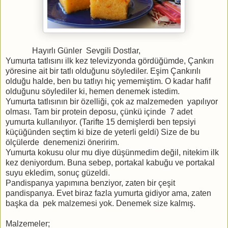
Hayırlı Günler Sevgili Dostlar,
Yumurta tatlısını ilk kez televizyonda gördüğümde, Çankırı
yöresine ait bir tatlı olduğunu söylediler. Eşim Çankırılı
olduğu halde, ben bu tatlıyı hiç yememiştim. O kadar hafif
olduğunu söylediler ki, hemen denemek istedim.
Yumurta tatlısının bir özelliği, çok az malzemeden yapılıyor
olması. Tam bir protein deposu, çünkü içinde 7 adet
yumurta kullanılıyor. (Tarifte 15 demişlerdi ben tepsiyi
küçüğünden seçtim ki bize de yeterli geldi) Size de bu
ölçülerde denemenizi öneririm.
Yumurta kokusu olur mu diye düşünmedim değil, nitekim ilk
kez deniyordum. Buna sebep, portakal kabuğu ve portakal
suyu ekledim, sonuç güzeldi.
Pandispanya yapımına benziyor, zaten bir çeşit
pandispanya. Evet biraz fazla yumurta gidiyor ama, zaten
başka da pek malzemesi yok. Denemek size kalmış.
Malzemeler;