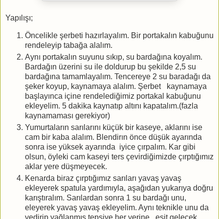
Yapılışı;
Öncelikle şerbeti hazırlayalım. Bir portakalın kabuğunu
rendeleyip tabağa alalım.
Aynı portakalın suyunu sıkıp, su bardağına koyalım.
Bardağın üzerini su ile doldurup bu şekilde 2,5 su
bardağına tamamlayalım. Tencereye 2 su baradağı da
şeker koyup, kaynamaya alalım. Şerbet kaynamaya
başlayınca içine rendelediğimiz portakal kabuğunu
ekleyelim. 5 dakika kaynatıp altını kapatalım.(fazla
kaynamaması gerekiyor)
Yumurtaların sarılarını küçük bir kaseye, aklarını ise
cam bir kaba alalım. Blendirın önce düşük ayarında
sonra ise yüksek ayarında iyice çırpalım. Kar gibi
olsun, öyleki cam kaseyi ters çevirdiğimizde çırptığımız
aklar yere düşmeyecek.
Kenarda biraz çırptığımız sarıları yavaş yavaş
ekleyerek spatula yardımıyla, aşağıdan yukarıya doğru
karıştıralım. Sarılardan sonra 1 su bardağı unu,
eleyerek yavaş yavaş ekleyelim. Aynı teknikle unu da
yedirip,yağlanmış tepsiye her yerine eşit gelecek